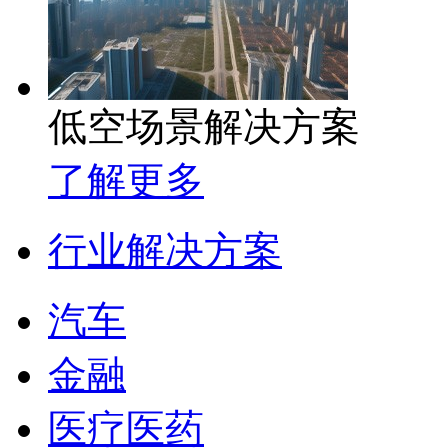
低空场景解决方案
了解更多
行业解决方案
汽车
金融
医疗医药