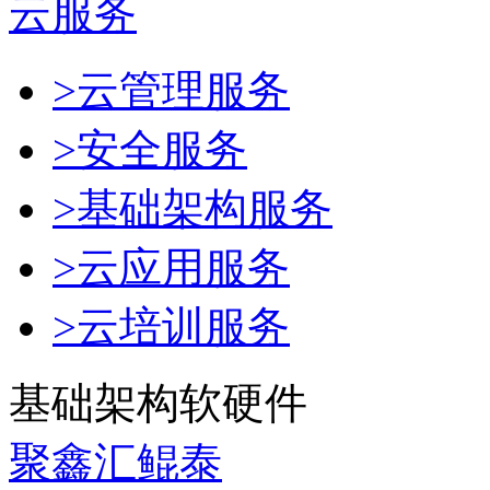
云服务
>云管理服务
>安全服务
>基础架构服务
>云应用服务
>云培训服务
基础架构软硬件
聚鑫汇鲲泰