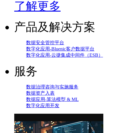
了解更多
产品及解决方案
数据安全管控平台
数字化应用-Bluenic客户数据平台
数字化应用-云捷集成中间件（ESB）
服务
数据治理咨询与实施服务
数据资产入表
数据应用-算法模型 & ML
数字化应用开发