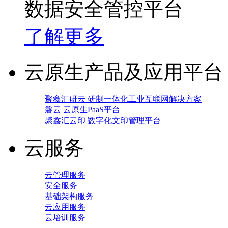
数据安全管控平台
了解更多
云原生产品及应用平台
聚鑫汇研云 研制一体化工业互联网解决方案
磐云 云原生PaaS平台
聚鑫汇云印 数字化文印管理平台
云服务
云管理服务
安全服务
基础架构服务
云应用服务
云培训服务