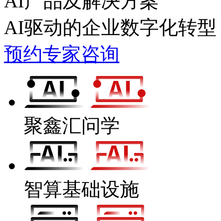
AI产品及解决方案
AI驱动的企业数字化转型
预约专家咨询
聚鑫汇问学
智算基础设施