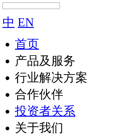
中
EN
首页
产品及服务
行业解决方案
合作伙伴
投资者关系
关于我们