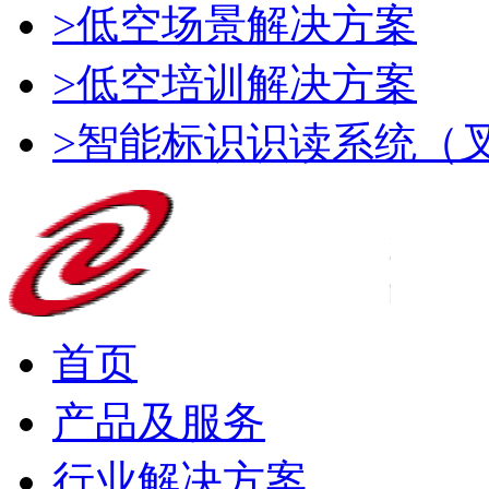
>低空场景解决方案
>低空培训解决方案
>智能标识识读系统（
首页
产品及服务
行业解决方案