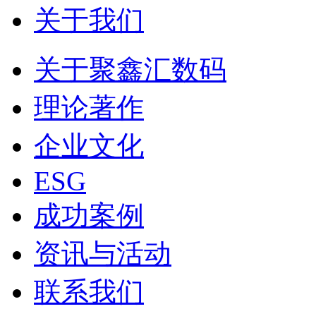
关于我们
关于聚鑫汇数码
理论著作
企业文化
ESG
成功案例
资讯与活动
联系我们